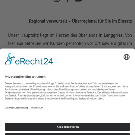
Regional verwurzelt – Überregional für Sie im Einsatz
Unser Hauptsitz liegt im Herzen des Oberlands in
Lenggries
. Von
hier aus betreuen wir Kunden persönlich vor Ort sowie digital im
gesamten deutschsprachigen Raum:
Deutschland:
Geretsried
|
Bad Tölz
|
Wolfratshausen
|
München
|
Starnberg
|
Tegernsee
|
Miesbach
| Holzkirchen |
Penzberg
|
Weilheim
| Grünwald | Garmisch-Partenkirchen | Kochel am See
Schweiz (Kanton Zug & Zürich):
Zug
|
Baar
|
Cham
|
Hünenberg
|
Menzingen
|
Neuheim
|
Oberägeri
|
Risch
|
Steinhausen
|
Unterägeri
|
Walchwil
| Zürich
Österreich:
Kufstein | Kitzbühel | Innsbruck