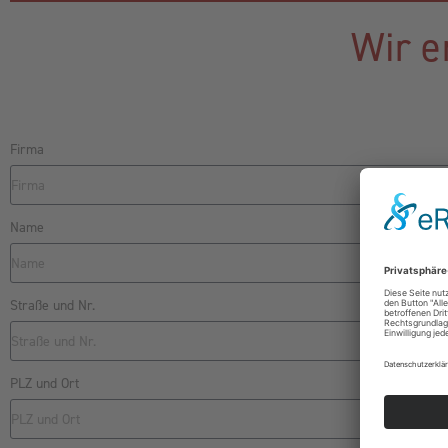
Wir e
Firma
Name
Straße und Nr.
PLZ und Ort