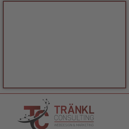
Mathias Tränkl
Fleck 36
83661 Lenggries/Fleck
Kontakt
Tel.: 08042 92 04 981
E-Mail: info@traenkl-consulting.com
Leistungen
Webdesign
SEO
Grafikdesign
Social Media Marketing