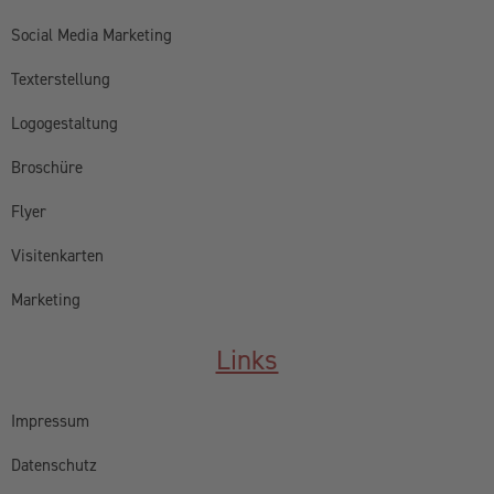
Vertriebspartner
Regional verwurzelt – Überregional für Sie im Einsatz
Unser Hauptsitz liegt im Herzen des Oberlands in
Lenggries
. Von
hier aus betreuen wir Kunden persönlich vor Ort sowie digital im
gesamten deutschsprachigen Raum:
Deutschland:
Geretsried
|
Bad Tölz
|
Wolfratshausen
|
München
|
Starnberg
|
Tegernsee
|
Miesbach
| Holzkirchen |
Penzberg
|
Weilheim
| Grünwald | Garmisch-Partenkirchen | Kochel am See
Schweiz (Kanton Zug & Zürich):
Zug
|
Baar
|
Cham
|
Hünenberg
|
Menzingen
|
Neuheim
|
Oberägeri
|
Risch
|
Steinhausen
|
Unterägeri
|
Walchwil
| Zürich