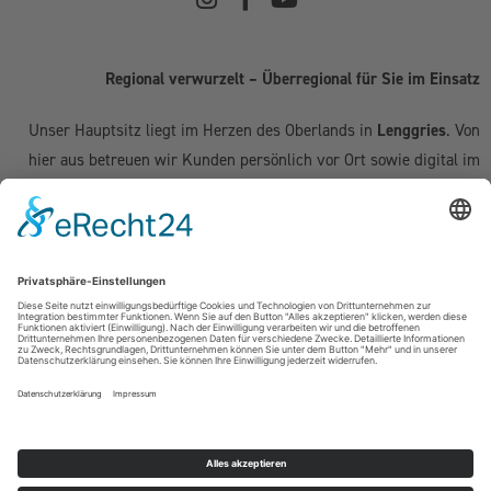
Regional verwurzelt – Überregional für Sie im Einsatz
Unser Hauptsitz liegt im Herzen des Oberlands in
Lenggries
. Von
hier aus betreuen wir Kunden persönlich vor Ort sowie digital im
gesamten deutschsprachigen Raum:
Deutschland:
Geretsried
|
Bad Tölz
|
Wolfratshausen
|
München
|
Starnberg
|
Tegernsee
|
Miesbach
| Holzkirchen |
Penzberg
|
Weilheim
| Grünwald | Garmisch-Partenkirchen | Kochel am See
Schweiz (Kanton Zug & Zürich):
Zug
|
Baar
|
Cham
|
Hünenberg
|
Menzingen
|
Neuheim
|
Oberägeri
|
Risch
|
Steinhausen
|
Unterägeri
|
Walchwil
| Zürich
Österreich:
Kufstein | Kitzbühel | Innsbruck