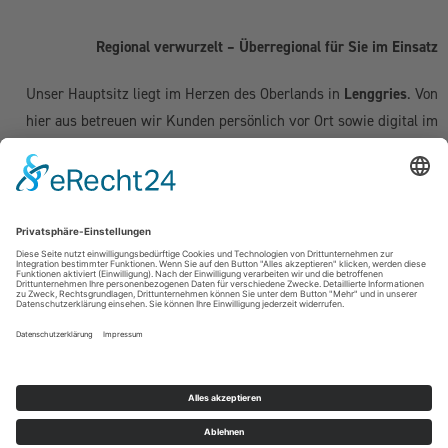
Regional verwurzelt – Überregional für Sie im Einsatz
Unser Hauptsitz liegt im Herzen des Oberlands in
Lenggries
. Von
hier aus betreuen wir Kunden persönlich vor Ort sowie digital im
gesamten deutschsprachigen Raum:
Deutschland:
Geretsried
|
Bad Tölz
|
Wolfratshausen
|
München
|
Starnberg
|
Tegernsee
|
Miesbach
| Holzkirchen |
Penzberg
|
Weilheim
| Grünwald | Garmisch-Partenkirchen | Kochel am See
Schweiz (Kanton Zug & Zürich):
Zug
|
Baar
|
Cham
|
Hünenberg
|
Menzingen
|
Neuheim
|
Oberägeri
|
Risch
|
Steinhausen
|
Unterägeri
|
Walchwil
| Zürich
Österreich:
Kufstein | Kitzbühel | Innsbruck