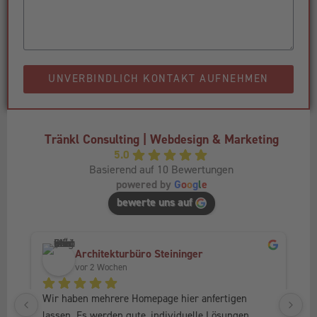
UNVERBINDLICH KONTAKT AUFNEHMEN
Tränkl Consulting | Webdesign & Marketing
5.0
Basierend auf 10 Bewertungen
powered by
G
o
o
g
l
e
bewerte uns auf
Architekturbüro Steininger
vor 2 Wochen
Wir haben mehrere Homepage hier anfertigen 
Ic
lassen. Es werden gute, individuelle Lösungen 
Fr