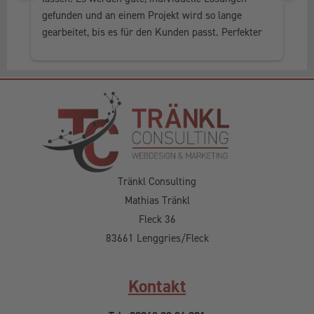
gefunden und an einem Projekt wird so lange 
al
gearbeitet, bis es für den Kunden passt. Perfekter 
he
Service, in jedem Fall weiter zu empfehlen.
Tränkl Consulting
Mathias Tränkl
Fleck 36
83661 Lenggries/Fleck
Kontakt