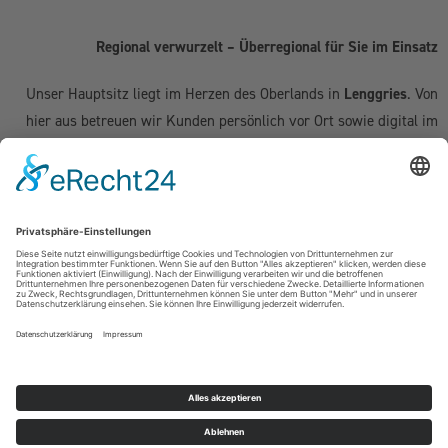
Regional verwurzelt – Überregional für Sie im Einsatz
Unser Hauptsitz liegt im Herzen des Oberlands in
Lenggries
. Von
hier aus betreuen wir Kunden persönlich vor Ort sowie digital im
gesamten deutschsprachigen Raum:
Deutschland:
Geretsried
|
Bad Tölz
|
Wolfratshausen
|
München
|
Starnberg
|
Tegernsee
|
Miesbach
| Holzkirchen |
Penzberg
|
Weilheim
| Grünwald | Garmisch-Partenkirchen | Kochel am See
Schweiz (Kanton Zug & Zürich):
Zug
|
Baar
|
Cham
|
Hünenberg
|
Menzingen
|
Neuheim
|
Oberägeri
|
Risch
|
Steinhausen
|
Unterägeri
|
Walchwil
| Zürich
Österreich:
Kufstein | Kitzbühel | Innsbruck