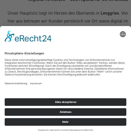
Unser Hauptsitz liegt im Herzen des Oberlands in
Lenggries
. Von
hier aus betreuen wir Kunden persönlich vor Ort sowie digital im
gesamten deutschsprachigen Raum:
Deutschland:
Geretsried
|
Bad Tölz
|
Wolfratshausen
|
München
|
Starnberg
|
Tegernsee
|
Miesbach
| Holzkirchen |
Penzberg
|
Weilheim
| Grünwald | Garmisch-Partenkirchen | Kochel am See
Schweiz (Kanton Zug & Zürich):
Zug
|
Baar
|
Cham
|
Hünenberg
|
Menzingen
|
Neuheim
|
Oberägeri
|
Risch
|
Steinhausen
|
Unterägeri
|
Walchwil
| Zürich
Österreich:
Kufstein | Kitzbühel | Innsbruck
Copyright © 2018 – 2026 – Tränkl Consulting