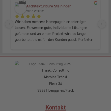
Architekturbüro Steininger
vor 2 Wochen
Wir haben mehrere Homepage hier anfertigen 
Ic
lassen. Es werden gute, individuelle Lösungen 
Fr
gefunden und an einem Projekt wird so lange 
al
gearbeitet, bis es für den Kunden passt. Perfekter 
he
Service, in jedem Fall weiter zu empfehlen.
Tränkl Consulting
Mathias Tränkl
Fleck 36
83661 Lenggries/Fleck
Kontakt