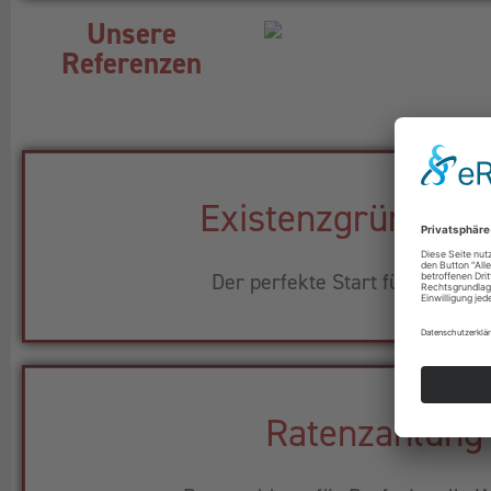
Unsere
Referenzen
Existenzgründerp
Der perfekte Start für Ihr Busi
Ratenzahlung