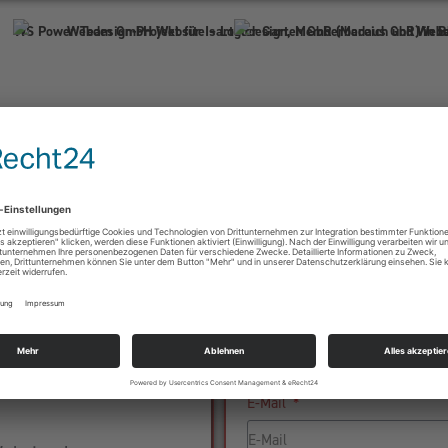
Firma
aket
Name
ness!
Telefonnummer
E-Mail