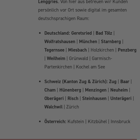
Lenggries
. Von hier aus betreuen wir Kunden
persönlich vor Ort sowie digital im gesamten
deutschsprachigen Raum:
Deutschland:
Geretsried
|
Bad Tölz
|
Wolfratshausen
|
München
|
Starnberg
|
Tegernsee
|
Miesbach
| Holzkirchen |
Penzberg
|
Weilheim
| Grünwald | Garmisch-
Partenkirchen | Kochel am See
Schweiz (Kanton Zug & Zürich):
Zug
|
Baar
|
Cham
|
Hünenberg
|
Menzingen
|
Neuheim
|
Oberägeri
|
Risch
|
Steinhausen
|
Unterägeri
|
Walchwil
| Zürich
Österreich:
Kufstein | Kitzbühel | Innsbruck