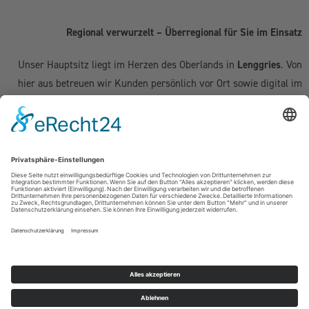
Regional verwurzelt – Überregional für Sie im Einsatz
Unser Hauptsitz liegt im Herzen des Oberlands in
Lenggries
. Von
hier aus betreuen wir Kunden persönlich vor Ort sowie digital im
gesamten deutschsprachigen Raum:
Deutschland:
Geretsried
|
Bad Tölz
|
Wolfratshausen
|
München
|
Starnberg
|
Tegernsee
|
Miesbach
| Holzkirchen |
Penzberg
|
Weilheim
| Grünwald | Garmisch-Partenkirchen | Kochel am See
Schweiz (Kanton Zug & Zürich):
Zug
|
Baar
|
Cham
|
Hünenberg
|
Menzingen
|
Neuheim
|
Oberägeri
|
Risch
|
Steinhausen
|
Unterägeri
|
Walchwil
| Zürich
Österreich:
Kufstein | Kitzbühel | Innsbruck