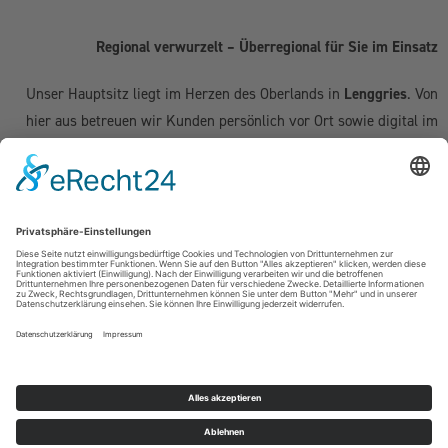
Regional verwurzelt – Überregional für Sie im Einsatz
Unser Hauptsitz liegt im Herzen des Oberlands in
Lenggries
. Von
hier aus betreuen wir Kunden persönlich vor Ort sowie digital im
gesamten deutschsprachigen Raum:
Deutschland:
Geretsried
|
Bad Tölz
|
Wolfratshausen
|
München
|
Starnberg
|
Tegernsee
|
Miesbach
| Holzkirchen |
Penzberg
|
Weilheim
| Grünwald | Garmisch-Partenkirchen | Kochel am See
Schweiz (Kanton Zug & Zürich):
Zug
|
Baar
|
Cham
|
Hünenberg
|
Menzingen
|
Neuheim
|
Oberägeri
|
Risch
|
Steinhausen
|
Unterägeri
|
Walchwil
| Zürich
Österreich:
Kufstein | Kitzbühel | Innsbruck