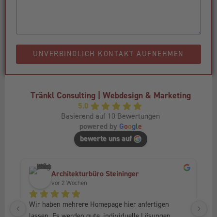
UNVERBINDLICH KONTAKT AUFNEHMEN
Tränkl Consulting | Webdesign & Marketing
5.0
Basierend auf 10 Bewertungen
powered by
G
o
o
g
l
e
bewerte uns auf
Architekturbüro Steininger
vor 2 Wochen
Wir haben mehrere Homepage hier anfertigen 
Ic
lassen. Es werden gute, individuelle Lösungen 
Fr