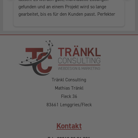
gefunden und an einem Projekt wird so lange 
al
gearbeitet, bis es für den Kunden passt. Perfekter 
he
Service, in jedem Fall weiter zu empfehlen.
Tränkl Consulting
Mathias Tränkl
Fleck 36
83661 Lenggries/Fleck
Kontakt