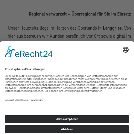
Regional verwurzelt – Überregional für Sie im Einsatz
Unser Hauptsitz liegt im Herzen des Oberlands in
Lenggries
. Von
hier aus betreuen wir Kunden persönlich vor Ort sowie digital im
gesamten deutschsprachigen Raum:
Deutschland:
Geretsried
|
Bad Tölz
|
Wolfratshausen
|
München
|
Starnberg
|
Tegernsee
|
Miesbach
| Holzkirchen |
Penzberg
|
Weilheim
| Grünwald | Garmisch-Partenkirchen | Kochel am See
Schweiz (Kanton Zug & Zürich):
Zug
|
Baar
|
Cham
|
Hünenberg
|
Menzingen
|
Neuheim
|
Oberägeri
|
Risch
|
Steinhausen
|
Unterägeri
|
Walchwil
| Zürich
Österreich:
Kufstein | Kitzbühel | Innsbruck