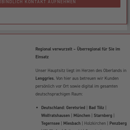
RBINDLICH KONTAKT AUFNEHMEN
Regional verwurzelt – Überregional für Sie im
Einsatz
Unser Hauptsitz liegt im Herzen des Oberlands in
Lenggries
. Von hier aus betreuen wir Kunden
persönlich vor Ort sowie digital im gesamten
deutschsprachigen Raum:
Deutschland:
Geretsried
|
Bad Tölz
|
Wolfratshausen
|
München
|
Starnberg
|
Tegernsee
|
Miesbach
| Holzkirchen |
Penzberg