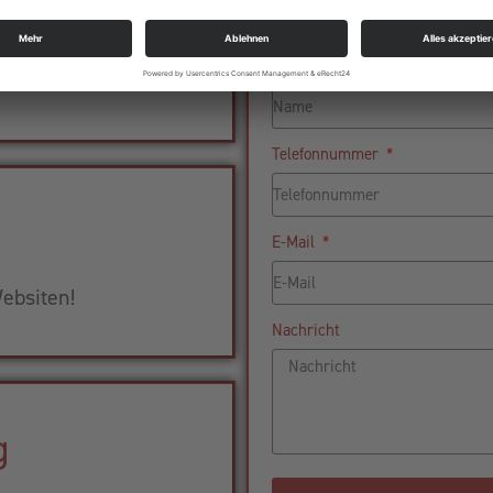
aket
Name
ness!
Telefonnummer
E-Mail
ebsiten!
Nachricht
g