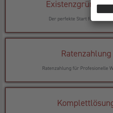
Existenzgründerp
Der perfekte Start für Ihr Busi
Ratenzahlung
Ratenzahlung für Profesionelle W
Komplettlösun