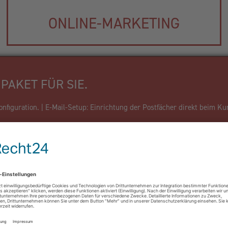
ONLINE-MARKETING
PAKET FÜR SIE.
figuration. | E-Mail-Setup: Einrichtung der Postfächer direkt beim Ku
Firma