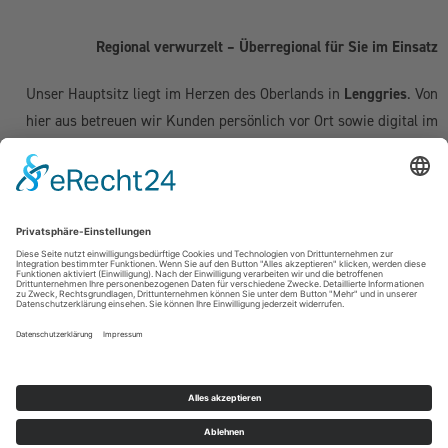
Regional verwurzelt – Überregional für Sie im Einsatz
Unser Hauptsitz liegt im Herzen des Oberlands in
Lenggries
. Von
hier aus betreuen wir Kunden persönlich vor Ort sowie digital im
gesamten deutschsprachigen Raum:
Deutschland:
Geretsried
|
Bad Tölz
|
Wolfratshausen
|
München
|
Starnberg
|
Tegernsee
|
Miesbach
| Holzkirchen |
Penzberg
|
Weilheim
| Grünwald | Garmisch-Partenkirchen | Kochel am See
Schweiz (Kanton Zug & Zürich):
Zug
|
Baar
|
Cham
|
Hünenberg
|
Menzingen
|
Neuheim
|
Oberägeri
|
Risch
|
Steinhausen
|
Unterägeri
|
Walchwil
| Zürich
Österreich:
Kufstein | Kitzbühel | Innsbruck