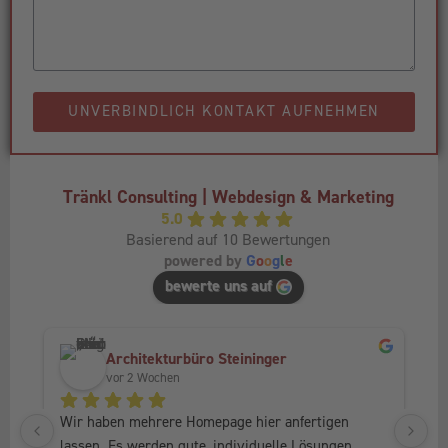
UNVERBINDLICH KONTAKT AUFNEHMEN
Tränkl Consulting | Webdesign & Marketing
5.0
Basierend auf 10 Bewertungen
powered by
G
o
o
g
l
e
bewerte uns auf
Architekturbüro Steininger
vor 2 Wochen
Wir haben mehrere Homepage hier anfertigen 
Ic
lassen. Es werden gute, individuelle Lösungen 
Fr