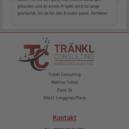
gefunden und an einem Projekt wird so lange 
al
gearbeitet, bis es für den Kunden passt. Perfekter 
he
Service, in jedem Fall weiter zu empfehlen.
Tränkl Consulting
Mathias Tränkl
Fleck 36
83661 Lenggries/Fleck
Kontakt