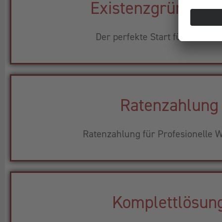
Existenzgründerp
Der perfekte Start für Ihr Busi
Ratenzahlung
Ratenzahlung für Profesionelle W
Komplettlösun