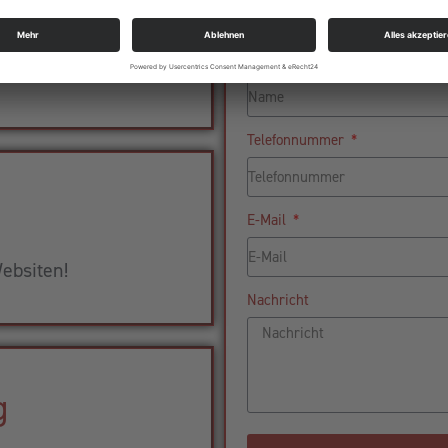
aket
Name
ness!
Telefonnummer
E-Mail
ebsiten!
Nachricht
g