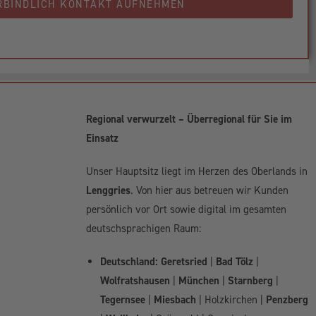
RBINDLICH KONTAKT AUFNEHMEN
Regional verwurzelt – Überregional für Sie im
Einsatz
Unser Hauptsitz liegt im Herzen des Oberlands in
Lenggries
. Von hier aus betreuen wir Kunden
persönlich vor Ort sowie digital im gesamten
deutschsprachigen Raum:
Deutschland:
Geretsried
|
Bad Tölz
|
Wolfratshausen
|
München
|
Starnberg
|
Tegernsee
|
Miesbach
| Holzkirchen |
Penzberg