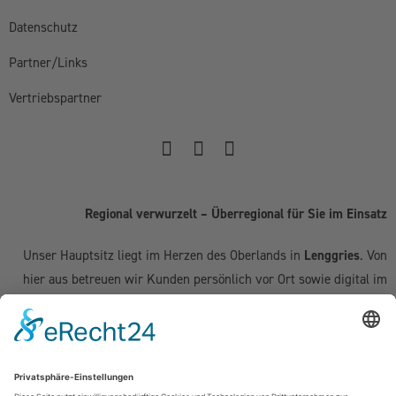
Datenschutz
Partner/Links
Vertriebspartner
Regional verwurzelt – Überregional für Sie im Einsatz
Unser Hauptsitz liegt im Herzen des Oberlands in
Lenggries
. Von
hier aus betreuen wir Kunden persönlich vor Ort sowie digital im
gesamten deutschsprachigen Raum:
Deutschland:
Geretsried
|
Bad Tölz
|
Wolfratshausen
|
München
|
Starnberg
|
Tegernsee
|
Miesbach
| Holzkirchen |
Penzberg
|
Weilheim
| Grünwald | Garmisch-Partenkirchen | Kochel am See