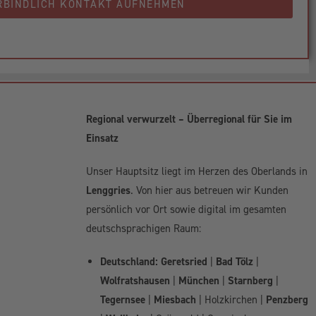
RBINDLICH KONTAKT AUFNEHMEN
Regional verwurzelt – Überregional für Sie im
Einsatz
Unser Hauptsitz liegt im Herzen des Oberlands in
Lenggries
. Von hier aus betreuen wir Kunden
persönlich vor Ort sowie digital im gesamten
deutschsprachigen Raum:
Deutschland:
Geretsried
|
Bad Tölz
|
Wolfratshausen
|
München
|
Starnberg
|
Tegernsee
|
Miesbach
| Holzkirchen |
Penzberg