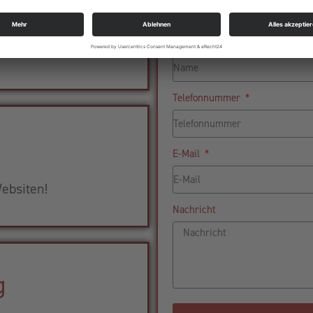
aket
Name
ness!
Telefonnummer
E-Mail
ebsiten!
Nachricht
g