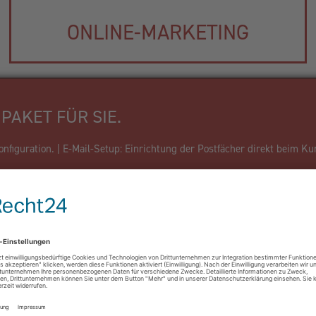
ONLINE-MARKETING
PAKET FÜR SIE.
figuration. | E-Mail-Setup: Einrichtung der Postfächer direkt beim Ku
Firma