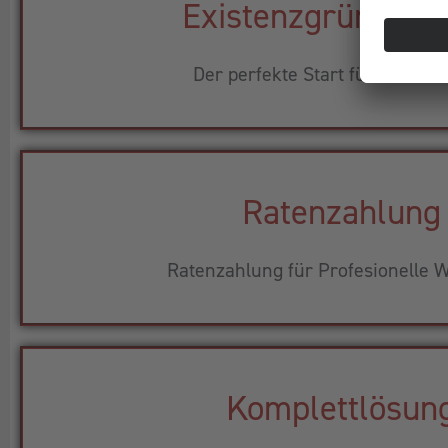
Existenzgründerp
Der perfekte Start für Ihr Busi
Ratenzahlung
Ratenzahlung für Profesionelle W
Komplettlösun