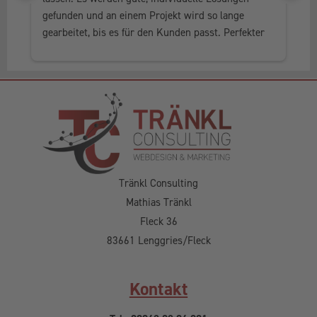
gefunden und an einem Projekt wird so lange 
al
gearbeitet, bis es für den Kunden passt. Perfekter 
he
Service, in jedem Fall weiter zu empfehlen.
Tränkl Consulting
Mathias Tränkl
Fleck 36
83661 Lenggries/Fleck
Kontakt