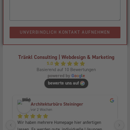
UNVERBINDLICH KONTAKT AUFNEHMEN
Tränkl Consulting | Webdesign & Marketing
5.0
Basierend auf 10 Bewertungen
powered by
G
o
o
g
l
e
bewerte uns auf
Architekturbüro Steininger
vor 2 Wochen
Wir haben mehrere Homepage hier anfertigen 
Ic
lassen. Es werden gute, individuelle Lösungen 
Fr