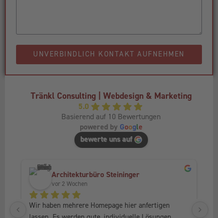
UNVERBINDLICH KONTAKT AUFNEHMEN
Tränkl Consulting | Webdesign & Marketing
5.0
Basierend auf 10 Bewertungen
powered by
G
o
o
g
l
e
bewerte uns auf
Architekturbüro Steininger
vor 2 Wochen
Wir haben mehrere Homepage hier anfertigen 
Ic
lassen. Es werden gute, individuelle Lösungen 
Fr