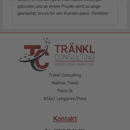
gefunden und an einem Projekt wird so lange 
al
gearbeitet, bis es für den Kunden passt. Perfekter 
he
Service, in jedem Fall weiter zu empfehlen.
Tränkl Consulting
Mathias Tränkl
Fleck 36
83661 Lenggries/Fleck
Kontakt