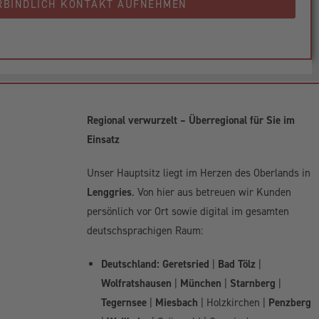
RBINDLICH KONTAKT AUFNEHMEN
Regional verwurzelt – Überregional für Sie im
Einsatz
Unser Hauptsitz liegt im Herzen des Oberlands in
Lenggries
. Von hier aus betreuen wir Kunden
persönlich vor Ort sowie digital im gesamten
deutschsprachigen Raum:
Deutschland:
Geretsried
|
Bad Tölz
|
Wolfratshausen
|
München
|
Starnberg
|
Tegernsee
|
Miesbach
| Holzkirchen |
Penzberg