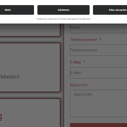
aket
Name
ness!
Telefonnummer
E-Mail
ebsiten!
Nachricht
g