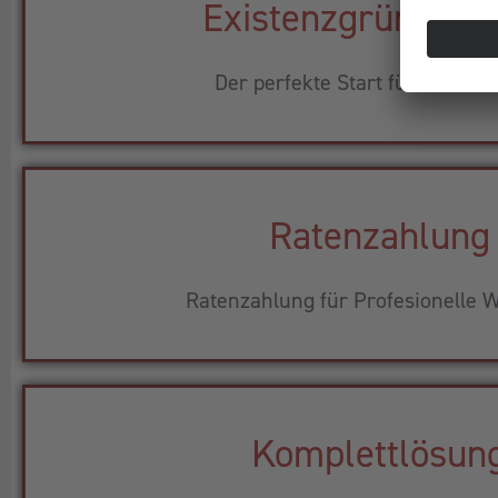
Existenzgründerp
Der perfekte Start für Ihr Busi
Ratenzahlung
Ratenzahlung für Profesionelle W
Komplettlösun