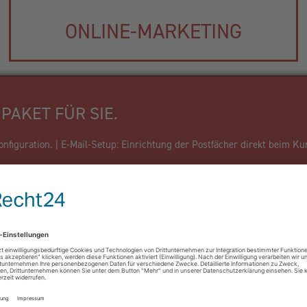
ONLINE-MARKETING
PAKET FÜR SIE.
figuration. | E-Mail-Setup: Einrichtung der Postfächer direkt beim Ku
Firma