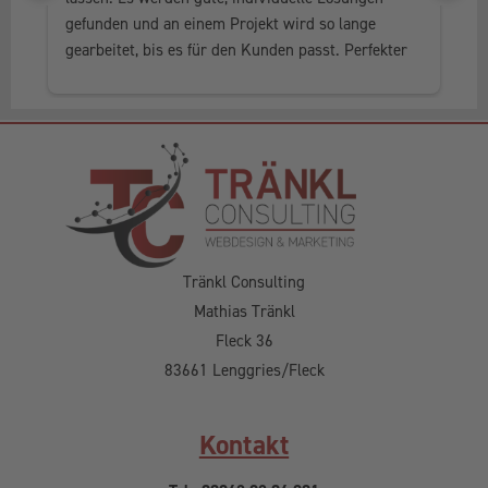
gefunden und an einem Projekt wird so lange 
al
gearbeitet, bis es für den Kunden passt. Perfekter 
he
Service, in jedem Fall weiter zu empfehlen.
Tränkl Consulting
Mathias Tränkl
Fleck 36
83661 Lenggries/Fleck
Kontakt