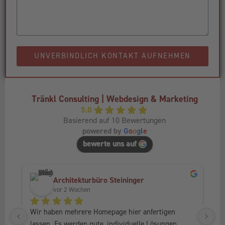
UNVERBINDLICH KONTAKT AUFNEHMEN
Tränkl Consulting | Webdesign & Marketing
5.0
Basierend auf 10 Bewertungen
powered by
G
o
o
g
l
e
bewerte uns auf
Architekturbüro Steininger
vor 2 Wochen
Wir haben mehrere Homepage hier anfertigen 
Ic
lassen. Es werden gute, individuelle Lösungen 
Fr