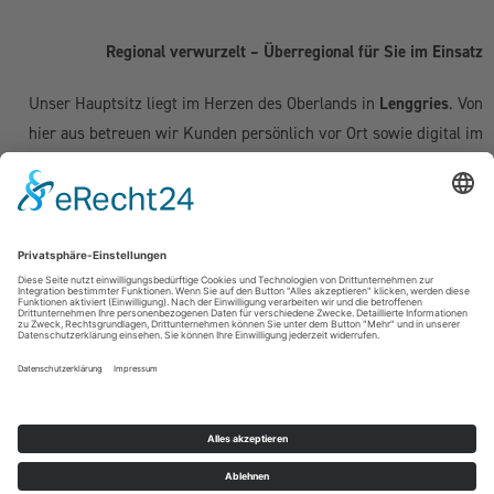
Regional verwurzelt – Überregional für Sie im Einsatz
Unser Hauptsitz liegt im Herzen des Oberlands in
Lenggries
. Von
hier aus betreuen wir Kunden persönlich vor Ort sowie digital im
gesamten deutschsprachigen Raum:
Deutschland:
Geretsried
|
Bad Tölz
|
Wolfratshausen
|
München
|
Starnberg
|
Tegernsee
|
Miesbach
| Holzkirchen |
Penzberg
|
Weilheim
| Grünwald | Garmisch-Partenkirchen | Kochel am See
Schweiz (Kanton Zug & Zürich):
Zug
|
Baar
|
Cham
|
Hünenberg
|
Menzingen
|
Neuheim
|
Oberägeri
|
Risch
|
Steinhausen
|
Unterägeri
|
Walchwil
| Zürich
Österreich:
Kufstein | Kitzbühel | Innsbruck