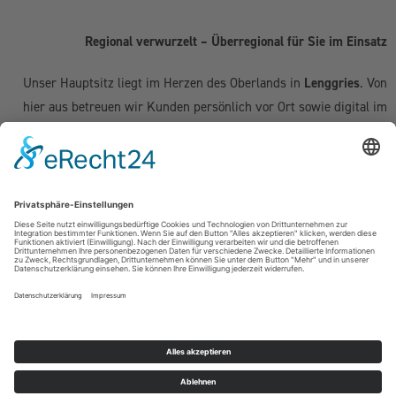
Regional verwurzelt – Überregional für Sie im Einsatz
Unser Hauptsitz liegt im Herzen des Oberlands in
Lenggries
. Von
hier aus betreuen wir Kunden persönlich vor Ort sowie digital im
gesamten deutschsprachigen Raum:
Deutschland:
Geretsried
|
Bad Tölz
|
Wolfratshausen
|
München
|
Starnberg
|
Tegernsee
|
Miesbach
| Holzkirchen |
Penzberg
|
Weilheim
| Grünwald | Garmisch-Partenkirchen | Kochel am See
Schweiz (Kanton Zug & Zürich):
Zug
|
Baar
|
Cham
|
Hünenberg
|
Menzingen
|
Neuheim
|
Oberägeri
|
Risch
|
Steinhausen
|
Unterägeri
|
Walchwil
| Zürich
Österreich:
Kufstein | Kitzbühel | Innsbruck