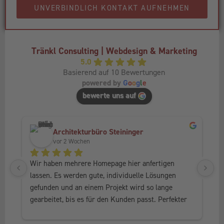
UNVERBINDLICH KONTAKT AUFNEHMEN
Tränkl Consulting | Webdesign & Marketing
5.0
Basierend auf 10 Bewertungen
powered by
G
o
o
g
l
e
bewerte uns auf
Architekturbüro Steininger
vor 2 Wochen
Wir haben mehrere Homepage hier anfertigen 
Ic
lassen. Es werden gute, individuelle Lösungen 
Fr
gefunden und an einem Projekt wird so lange 
al
gearbeitet, bis es für den Kunden passt. Perfekter 
he
Service, in jedem Fall weiter zu empfehlen.