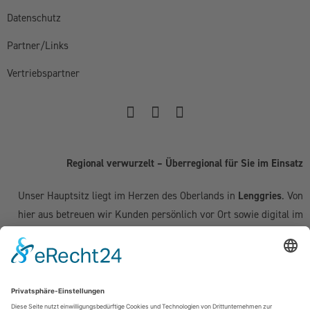
Datenschutz
Partner/Links
Vertriebspartner
Regional verwurzelt – Überregional für Sie im Einsatz
Unser Hauptsitz liegt im Herzen des Oberlands in
Lenggries
. Von
hier aus betreuen wir Kunden persönlich vor Ort sowie digital im
gesamten deutschsprachigen Raum:
Deutschland:
Geretsried
|
Bad Tölz
|
Wolfratshausen
|
München
|
Starnberg
|
Tegernsee
|
Miesbach
| Holzkirchen |
Penzberg
|
Weilheim
| Grünwald | Garmisch-Partenkirchen | Kochel am See