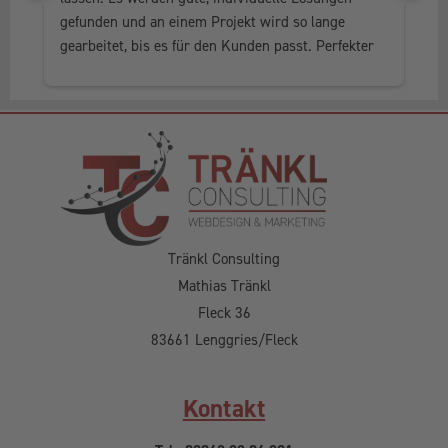
gefunden und an einem Projekt wird so lange 
al
gearbeitet, bis es für den Kunden passt. Perfekter 
he
Service, in jedem Fall weiter zu empfehlen.
Tränkl Consulting
Mathias Tränkl
Fleck 36
83661 Lenggries/Fleck
Kontakt