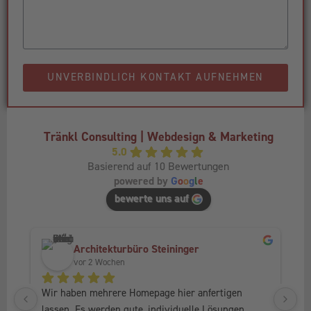
UNVERBINDLICH KONTAKT AUFNEHMEN
Tränkl Consulting | Webdesign & Marketing
5.0
Basierend auf 10 Bewertungen
powered by
G
o
o
g
l
e
bewerte uns auf
Architekturbüro Steininger
vor 2 Wochen
Wir haben mehrere Homepage hier anfertigen 
Ic
lassen. Es werden gute, individuelle Lösungen 
Fr