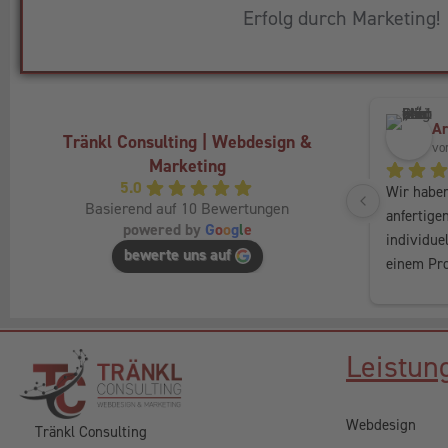
Erfolg durch Marketing!
Ar
Tränkl Consulting | Webdesign &
vo
Marketing
5.0
Wir habe
Basierend auf 10 Bewertungen
anfertigen
powered by
G
o
o
g
l
e
individue
bewerte uns auf
einem Proj
bis es fü
Service, i
empfehle
Leistun
Webdesign
Tränkl Consulting