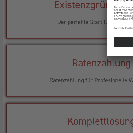
Existenzgründerp
Der perfekte Start für Ihr Busi
Ratenzahlung
Ratenzahlung für Profesionelle W
Komplettlösun