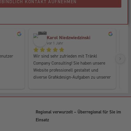
RBINDLICH KONTAKT AUFNEHMEN
Karol Niedzwiedzinski
vor 1 Jahr
enutzer 
Wir sind sehr zufrieden mit Tränkl 
Dan
Company Consulting! Sie haben unsere 
Con
Website professionell gestaltet und 
der
diverse Grafikdesign-Aufgaben zu unserer 
Mar
n.
vollsten Zufriedenheit erledigt. Ein großes 
Arb
Dankeschön für die tolle Arbeit! 😉
Regional verwurzelt – Überregional für Sie im
Einsatz