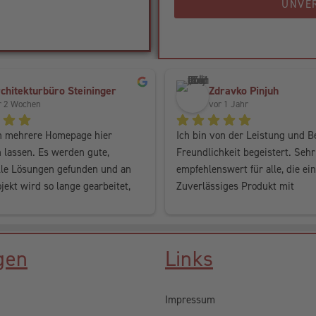
UNVE
chitekturbüro Steininger
Zdravko Pinjuh
r 2 Wochen
vor 1 Jahr
n mehrere Homepage hier 
Ich bin von der Leistung und B
 lassen. Es werden gute, 
Freundlichkeit begeistert. Sehr 
lle Lösungen gefunden und an 
empfehlenswert für alle, die ein 
ekt wird so lange gearbeitet, 
Zuverlässiges Produkt mit 
r den Kunden passt. Perfekter 
hervorragender Qualität suche
n jedem Fall weiter zu 
n.
gen
Links
Impressum