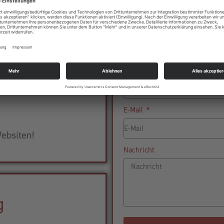
aket
Name
ness!
Telefonnummer
E-Mail
ebsiten!
Nachricht
g