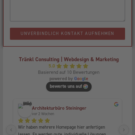
UNVERBINDLICH KONTAKT AUFNEHMEN
Tränkl Consulting | Webdesign & Marketing
5.0
Basierend auf 10 Bewertungen
powered by
G
o
o
g
l
e
bewerte uns auf
Architekturbüro Steininger
vor 2 Wochen
Wir haben mehrere Homepage hier anfertigen 
Ic
lassen. Es werden gute, individuelle Lösungen 
Fr