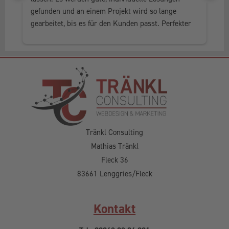
gefunden und an einem Projekt wird so lange 
al
gearbeitet, bis es für den Kunden passt. Perfekter 
he
Service, in jedem Fall weiter zu empfehlen.
Tränkl Consulting
Mathias Tränkl
Fleck 36
83661 Lenggries/Fleck
Kontakt