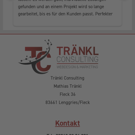
gefunden und an einem Projekt wird so lange 
al
gearbeitet, bis es für den Kunden passt. Perfekter 
he
Service, in jedem Fall weiter zu empfehlen.
Tränkl Consulting
Mathias Tränkl
Fleck 36
83661 Lenggries/Fleck
Kontakt