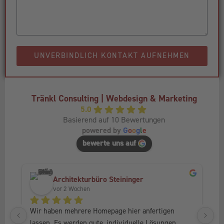
UNVERBINDLICH KONTAKT AUFNEHMEN
Tränkl Consulting | Webdesign & Marketing
5.0
Basierend auf 10 Bewertungen
powered by
G
o
o
g
l
e
bewerte uns auf
Architekturbüro Steininger
vor 2 Wochen
Wir haben mehrere Homepage hier anfertigen 
Ic
lassen. Es werden gute, individuelle Lösungen 
Fr