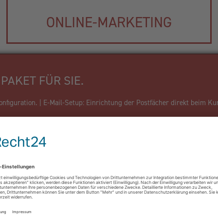
ONLINE-MARKETING
PAKET FÜR SIE.
figuration. | E-Mail-Setup: Einrichtung der Postfächer direkt beim Ku
Firma