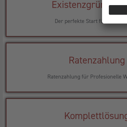
Existenzgründerp
Der perfekte Start für Ihr Busi
Ratenzahlung
Ratenzahlung für Profesionelle W
Komplettlösun