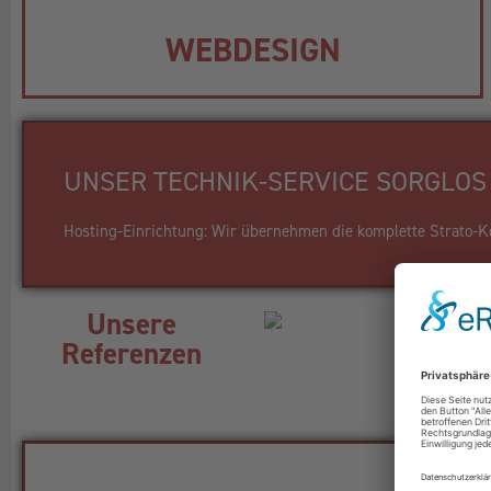
WEBDESIGN
UNSER TECHNIK-SERVICE SORGLOS 
Hosting-Einrichtung: Wir übernehmen die komplette Strato-Kon
Unsere
Referenzen