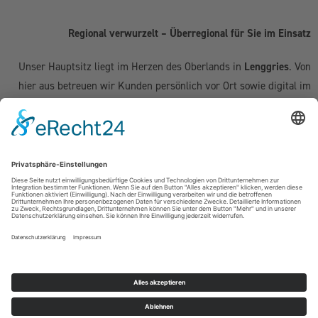
Regional verwurzelt – Überregional für Sie im Einsatz
Unser Hauptsitz liegt im Herzen des Oberlands in
Lenggries
. Von
hier aus betreuen wir Kunden persönlich vor Ort sowie digital im
gesamten deutschsprachigen Raum:
Deutschland:
Geretsried
|
Bad Tölz
|
Wolfratshausen
|
München
|
Starnberg
|
Tegernsee
|
Miesbach
| Holzkirchen |
Penzberg
|
Weilheim
| Grünwald | Garmisch-Partenkirchen | Kochel am See
Schweiz (Kanton Zug & Zürich):
Zug
|
Baar
|
Cham
|
Hünenberg
|
Menzingen
|
Neuheim
|
Oberägeri
|
Risch
|
Steinhausen
|
Unterägeri
|
Walchwil
| Zürich
Österreich:
Kufstein | Kitzbühel | Innsbruck