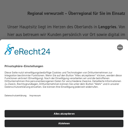
Regional verwurzelt – Überregional für Sie im Einsatz
Unser Hauptsitz liegt im Herzen des Oberlands in
Lenggries
. Von
hier aus betreuen wir Kunden persönlich vor Ort sowie digital im
gesamten deutschsprachigen Raum:
Deutschland:
Geretsried
|
Bad Tölz
|
Wolfratshausen
|
München
|
Starnberg
|
Tegernsee
|
Miesbach
| Holzkirchen |
Penzberg
|
Weilheim
| Grünwald | Garmisch-Partenkirchen | Kochel am See
Schweiz (Kanton Zug & Zürich):
Zug
|
Baar
|
Cham
|
Hünenberg
|
Menzingen
|
Neuheim
|
Oberägeri
|
Risch
|
Steinhausen
|
Unterägeri
|
Walchwil
| Zürich
Österreich:
Kufstein | Kitzbühel | Innsbruck