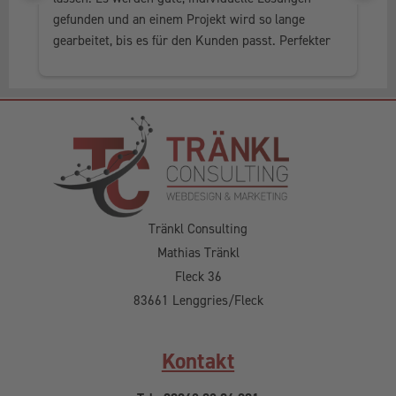
gefunden und an einem Projekt wird so lange 
al
gearbeitet, bis es für den Kunden passt. Perfekter 
he
Service, in jedem Fall weiter zu empfehlen.
Tränkl Consulting
Mathias Tränkl
Fleck 36
83661 Lenggries/Fleck
Kontakt