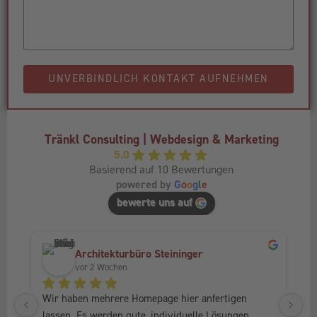
UNVERBINDLICH KONTAKT AUFNEHMEN
Tränkl Consulting | Webdesign & Marketing
5.0
Basierend auf 10 Bewertungen
powered by
G
o
o
g
l
e
bewerte uns auf
Architekturbüro Steininger
vor 2 Wochen
Wir haben mehrere Homepage hier anfertigen 
Ic
lassen. Es werden gute, individuelle Lösungen 
Fr