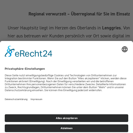
Regional verwurzelt – Überregional für Sie im Einsatz
Unser Hauptsitz liegt im Herzen des Oberlands in
Lenggries
. Von
hier aus betreuen wir Kunden persönlich vor Ort sowie digital im
gesamten deutschsprachigen Raum:
Deutschland:
Geretsried
|
Bad Tölz
|
Wolfratshausen
|
München
|
Starnberg
|
Tegernsee
|
Miesbach
| Holzkirchen |
Penzberg
|
Weilheim
| Grünwald | Garmisch-Partenkirchen | Kochel am See
Schweiz (Kanton Zug & Zürich):
Zug
|
Baar
|
Cham
|
Hünenberg
|
Menzingen
|
Neuheim
|
Oberägeri
|
Risch
|
Steinhausen
|
Unterägeri
|
Walchwil
| Zürich
Österreich:
Kufstein | Kitzbühel | Innsbruck