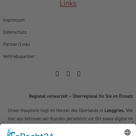
Links
Impressum
Datenschutz
Partner/Links
Vertriebspartner
Regional verwurzelt – Überregional für Sie im Einsatz
Unser Hauptsitz liegt im Herzen des Oberlands in
Lenggries
. Von
hier aus betreuen wir Kunden persönlich vor Ort sowie digital im
gesamten deutschsprachigen Raum: