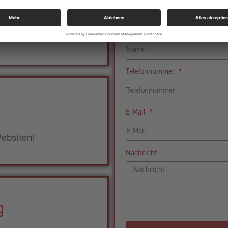
aket
Name
ness!
Telefonnummer
E-Mail
ebsiten!
Nachricht
g