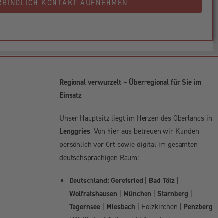
RBINDLICH KONTAKT AUFNEHMEN
Regional verwurzelt – Überregional für Sie im
Einsatz
Unser Hauptsitz liegt im Herzen des Oberlands in
Lenggries
. Von hier aus betreuen wir Kunden
persönlich vor Ort sowie digital im gesamten
deutschsprachigen Raum:
Deutschland:
Geretsried
|
Bad Tölz
|
Wolfratshausen
|
München
|
Starnberg
|
Tegernsee
|
Miesbach
| Holzkirchen |
Penzberg