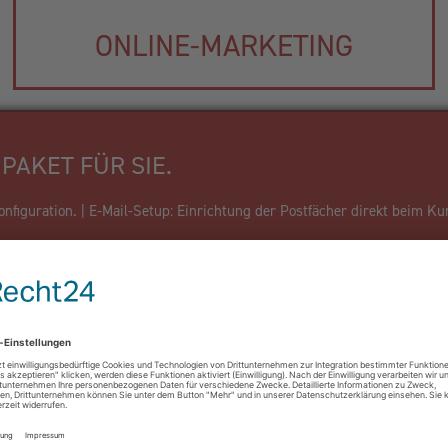
ONLINE-MARKETING
PAKET FÜR SIE.
figuration. | E-Mail-Setup: Einrichtung der Postfächer direkt beim Ku
Firma