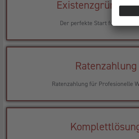
Existenzgründerp
Der perfekte Start für Ihr Busi
Ratenzahlung
Ratenzahlung für Profesionelle W
Komplettlösun