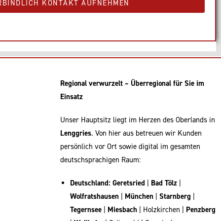
RBINDLICH KONTAKT AUFNEHMEN
Regional verwurzelt – Überregional für Sie im
Einsatz
Unser Hauptsitz liegt im Herzen des Oberlands in
Lenggries
. Von hier aus betreuen wir Kunden
persönlich vor Ort sowie digital im gesamten
deutschsprachigen Raum:
Deutschland:
Geretsried
|
Bad Tölz
|
Wolfratshausen
|
München
|
Starnberg
|
Tegernsee
|
Miesbach
| Holzkirchen |
Penzberg