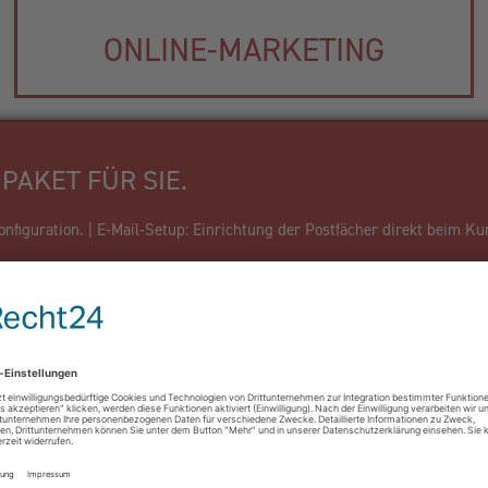
ONLINE-MARKETING
PAKET FÜR SIE.
figuration. | E-Mail-Setup: Einrichtung der Postfächer direkt beim Ku
Firma