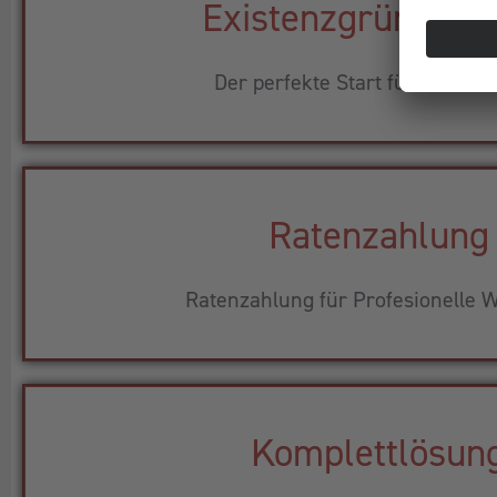
Existenzgründerp
Der perfekte Start für Ihr Busi
Ratenzahlung
Ratenzahlung für Profesionelle W
Komplettlösun