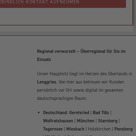
RBINDLICH KONTAKT AUFNEHMEN
Regional verwurzelt – Überregional für Sie im
Einsatz
Unser Hauptsitz liegt im Herzen des Oberlands in
Lenggries
. Von hier aus betreuen wir Kunden
persönlich vor Ort sowie digital im gesamten
deutschsprachigen Raum:
Deutschland:
Geretsried
|
Bad Tölz
|
Wolfratshausen
|
München
|
Starnberg
|
Tegernsee
|
Miesbach
| Holzkirchen |
Penzberg