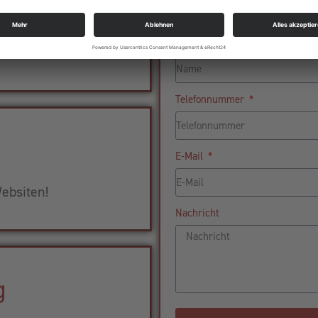
aket
Name
ness!
Telefonnummer
E-Mail
ebsiten!
Nachricht
g