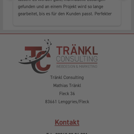
gefunden und an einem Projekt wird so lange 
al
gearbeitet, bis es für den Kunden passt. Perfekter 
he
Service, in jedem Fall weiter zu empfehlen.
Tränkl Consulting
Mathias Tränkl
Fleck 36
83661 Lenggries/Fleck
Kontakt