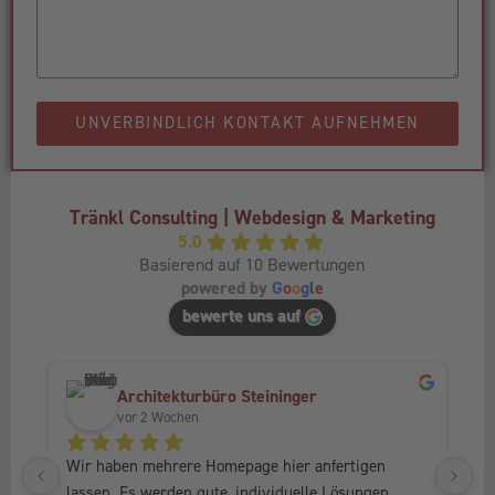
UNVERBINDLICH KONTAKT AUFNEHMEN
Tränkl Consulting | Webdesign & Marketing
5.0
Basierend auf 10 Bewertungen
powered by
G
o
o
g
l
e
bewerte uns auf
Architekturbüro Steininger
vor 2 Wochen
Wir haben mehrere Homepage hier anfertigen 
Ic
lassen. Es werden gute, individuelle Lösungen 
Fr