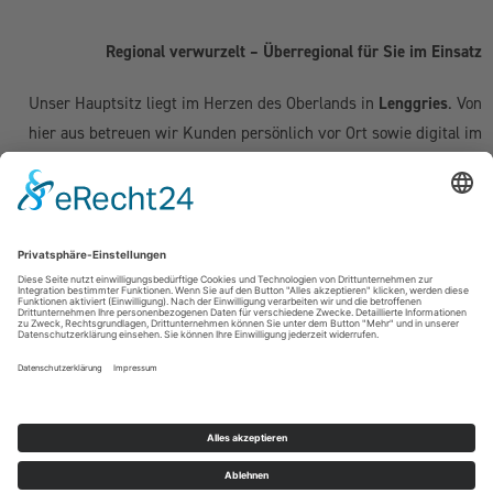
Regional verwurzelt – Überregional für Sie im Einsatz
Unser Hauptsitz liegt im Herzen des Oberlands in
Lenggries
. Von
hier aus betreuen wir Kunden persönlich vor Ort sowie digital im
gesamten deutschsprachigen Raum:
Deutschland:
Geretsried
|
Bad Tölz
|
Wolfratshausen
|
München
|
Starnberg
|
Tegernsee
|
Miesbach
| Holzkirchen |
Penzberg
|
Weilheim
| Grünwald | Garmisch-Partenkirchen | Kochel am See
Schweiz (Kanton Zug & Zürich):
Zug
|
Baar
|
Cham
|
Hünenberg
|
Menzingen
|
Neuheim
|
Oberägeri
|
Risch
|
Steinhausen
|
Unterägeri
|
Walchwil
| Zürich
Österreich:
Kufstein | Kitzbühel | Innsbruck