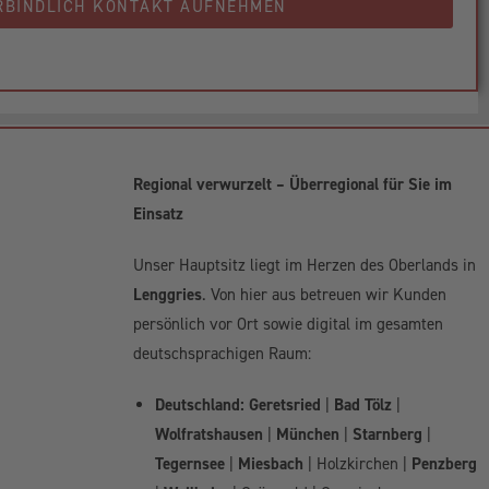
RBINDLICH KONTAKT AUFNEHMEN
Regional verwurzelt – Überregional für Sie im
Einsatz
Unser Hauptsitz liegt im Herzen des Oberlands in
Lenggries
. Von hier aus betreuen wir Kunden
persönlich vor Ort sowie digital im gesamten
deutschsprachigen Raum:
Deutschland:
Geretsried
|
Bad Tölz
|
Wolfratshausen
|
München
|
Starnberg
|
Tegernsee
|
Miesbach
| Holzkirchen |
Penzberg