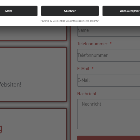
aket
Name
ness!
Telefonnummer
E-Mail
ebsiten!
Nachricht
g