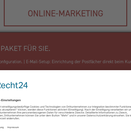
ONLINE-MARKETING
PAKET FÜR SIE.
figuration. | E-Mail-Setup: Einrichtung der Postfächer direkt beim Ku
Firma