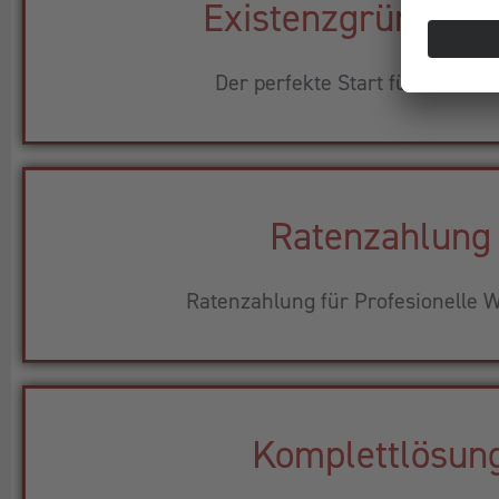
Existenzgründerp
Der perfekte Start für Ihr Busi
Ratenzahlung
Ratenzahlung für Profesionelle W
Komplettlösun