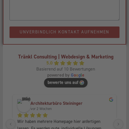
UNVERBINDLICH KONTAKT AUFNEHMEN
Tränkl Consulting | Webdesign & Marketing
5.0
Basierend auf 10 Bewertungen
powered by
G
o
o
g
l
e
bewerte uns auf
Architekturbüro Steininger
vor 2 Wochen
Wir haben mehrere Homepage hier anfertigen 
Ic
lassen. Es werden gute, individuelle Lösungen 
Fr