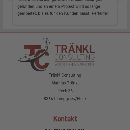
gefunden und an einem Projekt wird so lange 
al
gearbeitet, bis es für den Kunden passt. Perfekter 
he
Service, in jedem Fall weiter zu empfehlen.
Tränkl Consulting
Mathias Tränkl
Fleck 36
83661 Lenggries/Fleck
Kontakt