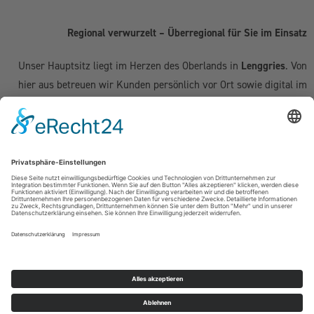
Regional verwurzelt – Überregional für Sie im Einsatz
Unser Hauptsitz liegt im Herzen des Oberlands in
Lenggries
. Von
hier aus betreuen wir Kunden persönlich vor Ort sowie digital im
gesamten deutschsprachigen Raum:
Deutschland:
Geretsried
|
Bad Tölz
|
Wolfratshausen
|
München
|
Starnberg
|
Tegernsee
|
Miesbach
| Holzkirchen |
Penzberg
|
Weilheim
| Grünwald | Garmisch-Partenkirchen | Kochel am See
Schweiz (Kanton Zug & Zürich):
Zug
|
Baar
|
Cham
|
Hünenberg
|
Menzingen
|
Neuheim
|
Oberägeri
|
Risch
|
Steinhausen
|
Unterägeri
|
Walchwil
| Zürich
Österreich:
Kufstein | Kitzbühel | Innsbruck