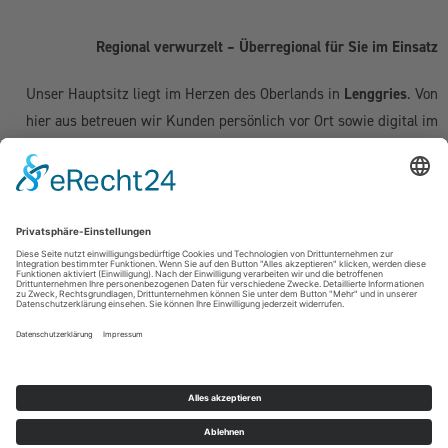
Regional verwurzelt – Überregional für Sie im Einsatz
Unser Hauptsitz liegt im Herzen des Oberlands in
Lenggries
. Von
hier aus betreuen wir Kunden persönlich vor Ort sowie digital im
gesamten deutschsprachigen Raum:
Deutschland:
Geretsried
|
Bad Tölz
|
Wolfratshausen
|
München
|
Starnberg
|
Tegernsee
|
Miesbach
| Holzkirchen |
Penzberg
|
Weilheim
| Grünwald | Garmisch-Partenkirchen | Kochel am See
Schweiz (Kanton Zug & Zürich):
Zug
|
Baar
|
Cham
|
Hünenberg
|
Menzingen
|
Neuheim
|
Oberägeri
|
Risch
|
Steinhausen
|
Unterägeri
|
Walchwil
| Zürich
Österreich:
Kufstein | Kitzbühel | Innsbruck