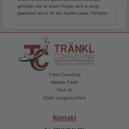
gefunden und an einem Projekt wird so lange 
al
gearbeitet, bis es für den Kunden passt. Perfekter 
he
Service, in jedem Fall weiter zu empfehlen.
Tränkl Consulting
Mathias Tränkl
Fleck 36
83661 Lenggries/Fleck
Kontakt