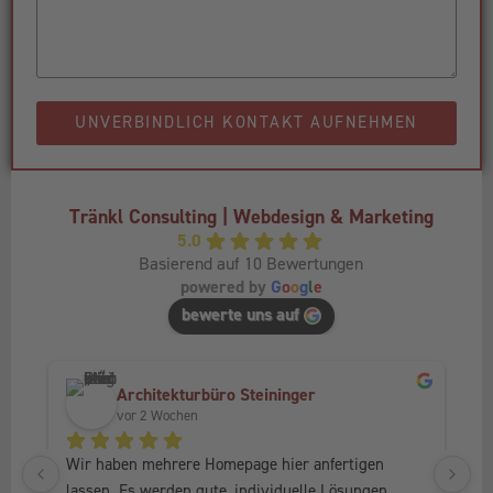
UNVERBINDLICH KONTAKT AUFNEHMEN
Tränkl Consulting | Webdesign & Marketing
5.0
Basierend auf 10 Bewertungen
powered by
G
o
o
g
l
e
bewerte uns auf
Architekturbüro Steininger
vor 2 Wochen
Wir haben mehrere Homepage hier anfertigen 
Ic
lassen. Es werden gute, individuelle Lösungen 
Fr