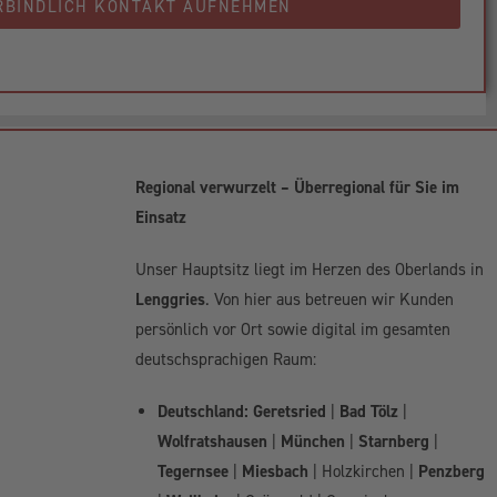
RBINDLICH KONTAKT AUFNEHMEN
Regional verwurzelt – Überregional für Sie im
Einsatz
Unser Hauptsitz liegt im Herzen des Oberlands in
Lenggries
. Von hier aus betreuen wir Kunden
persönlich vor Ort sowie digital im gesamten
deutschsprachigen Raum:
Deutschland:
Geretsried
|
Bad Tölz
|
Wolfratshausen
|
München
|
Starnberg
|
Tegernsee
|
Miesbach
| Holzkirchen |
Penzberg