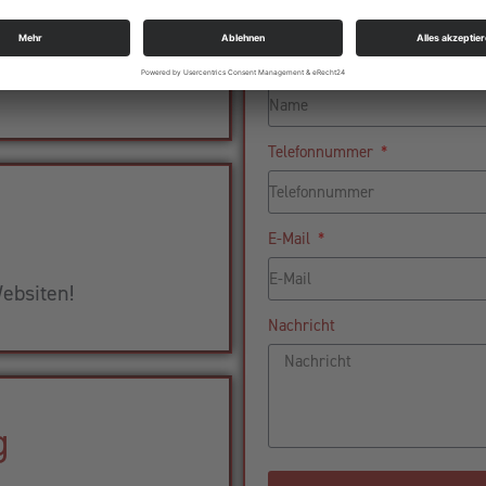
aket
Name
ness!
Telefonnummer
E-Mail
ebsiten!
Nachricht
g