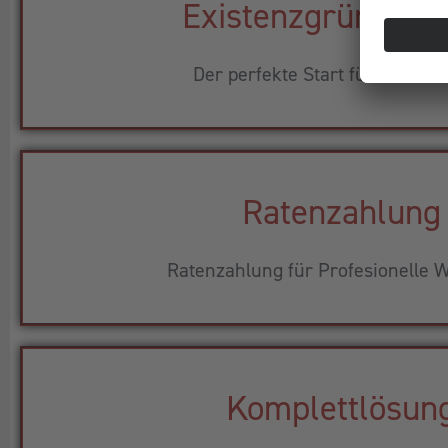
Existenzgründerp
Der perfekte Start für Ihr Busi
Ratenzahlung
Ratenzahlung für Profesionelle W
Komplettlösun