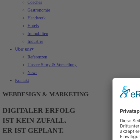
Coaches
Gastronomie
Handwerk
Hotels
Immobilien
Industrie
Über uns
Referenzen
Unsere Story & Vorstellung
News
Kontakt
WEBDESIGN & MARKETING
DIGITALER ERFOLG
IST KEIN ZUFALL.
ER IST GEPLANT.