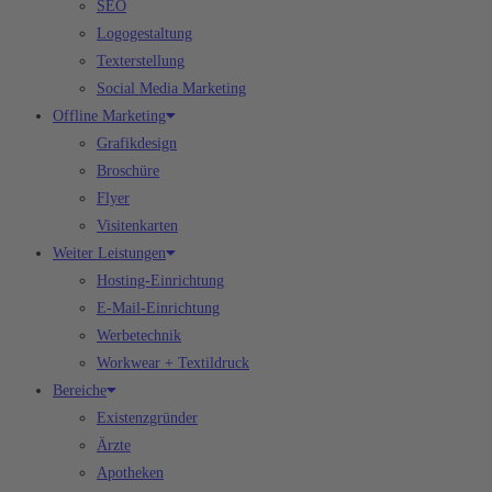
SEO
Logogestaltung
Texterstellung
Social Media Marketing
Offline Marketing
Grafikdesign
Broschüre
Flyer
Visitenkarten
Weiter Leistungen
Hosting-Einrichtung
E-Mail-Einrichtung
Werbetechnik
Workwear + Textildruck
Bereiche
Existenzgründer
Ärzte
Apotheken