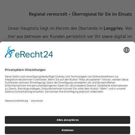
Regional verwurzelt – Überregional für Sie im Einsatz
Unser Hauptsitz liegt im Herzen des Oberlands in
Lenggries
. Von
hier aus betreuen wir Kunden persönlich vor Ort sowie digital im
gesamten deutschsprachigen Raum:
Deutschland:
Geretsried
|
Bad Tölz
|
Wolfratshausen
|
München
|
Starnberg
|
Tegernsee
|
Miesbach
| Holzkirchen |
Penzberg
|
Weilheim
| Grünwald | Garmisch-Partenkirchen | Kochel am See
Schweiz (Kanton Zug & Zürich):
Zug
|
Baar
|
Cham
|
Hünenberg
|
Menzingen
|
Neuheim
|
Oberägeri
|
Risch
|
Steinhausen
|
Unterägeri
|
Walchwil
| Zürich
Österreich:
Kufstein | Kitzbühel | Innsbruck