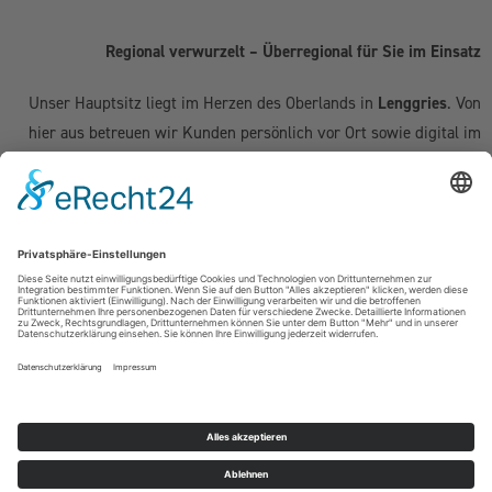
Regional verwurzelt – Überregional für Sie im Einsatz
Unser Hauptsitz liegt im Herzen des Oberlands in
Lenggries
. Von
hier aus betreuen wir Kunden persönlich vor Ort sowie digital im
gesamten deutschsprachigen Raum:
Deutschland:
Geretsried
|
Bad Tölz
|
Wolfratshausen
|
München
|
Starnberg
|
Tegernsee
|
Miesbach
| Holzkirchen |
Penzberg
|
Weilheim
| Grünwald | Garmisch-Partenkirchen | Kochel am See
Schweiz (Kanton Zug & Zürich):
Zug
|
Baar
|
Cham
|
Hünenberg
|
Menzingen
|
Neuheim
|
Oberägeri
|
Risch
|
Steinhausen
|
Unterägeri
|
Walchwil
| Zürich
Österreich:
Kufstein | Kitzbühel | Innsbruck